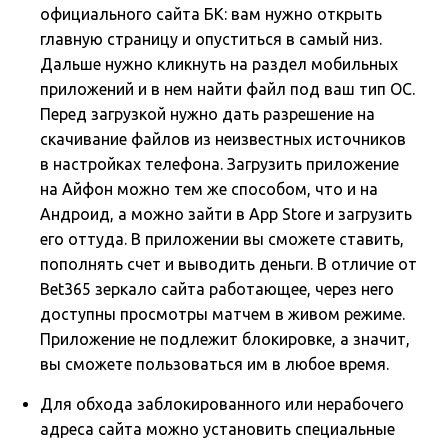
официального сайта БК: вам нужно открыть
главную страницу и опуститься в самый низ.
Дальше нужно кликнуть на раздел мобильных
приложений и в нем найти файл под ваш тип ОС.
Перед загрузкой нужно дать разрешение на
скачивание файлов из неизвестных источников
в настройках телефона. Загрузить приложение
на Айфон можно тем же способом, что и на
Андроид, а можно зайти в App Store и загрузить
его оттуда. В приложении вы сможете ставить,
пополнять счет и выводить деньги. В отличие от
Bet365 зеркало сайта работающее, через него
доступны просмотры матчем в живом режиме.
Приложение не подлежит блокировке, а значит,
вы сможете пользоваться им в любое время.
Для обхода заблокированного или нерабочего
адреса сайта можно установить специальные