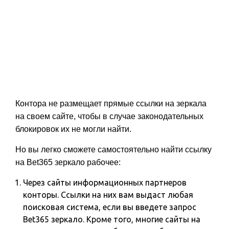
Контора не размещает прямые ссылки на зеркала
на своем сайте, чтобы в случае законодательных
блокировок их не могли найти.
Но вы легко сможете самостоятельно найти ссылку
на Bet365 зеркало рабочее:
Через сайты информационных партнеров
конторы. Ссылки на них вам выдаст любая
поисковая система, если вы введете запрос
Bet365 зеркало. Кроме того, многие сайты на