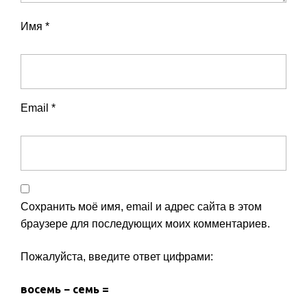
Имя
*
Email
*
Сохранить моё имя, email и адрес сайта в этом
браузере для последующих моих комментариев.
Пожалуйста, введите ответ цифрами:
восемь − семь =