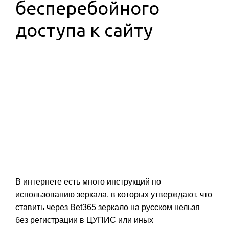
бесперебойного
доступа к сайту
В интернете есть много инструкций по
использованию зеркала, в которых утверждают, что
ставить через Bet365 зеркало на русском нельзя
без регистрации в ЦУПИС или иных