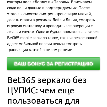
конторы поля «Логин» и «Пароль». Вписываем
сюда ваши данные и подтверждаем их. После
этого вы сможете смотреть трансляции матчей,
делать ставки в режимах Лайв и Линия, смотреть
игровую статистику и проводить все операции с
личным счетом. Однако будьте внимательны: через
Bet365 mobile зеркало также, как и через основной
адрес мобильной версии нельзя смотреть
трансляции матчей в живом режиме.
ВАШ БОНУС ЗА РЕГИСТРАЦИЮ
Bet365 зеркало без
ЦУПИС: чем еще
пользоваться для