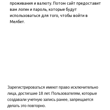
проживания и валюту. Потом сайт предоставит
вам логин и пароль, которые будут
использоваться для того, чтобы войти в
Мелбет.
Зарегистрироваться имеют право исключительно
лица, достигшие 18 лет. Пользователям, которые
создавали учетную запись ранее, запрещается
делать это повторно.