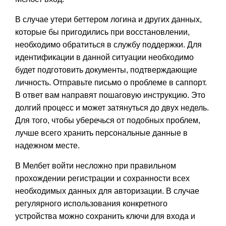
В случае утери беттером логина и других данных,
которые бы пригодились при восстановлении,
необходимо обратиться в службу поддержки. Для
идентификации в данной ситуации необходимо
будет подготовить документы, подтверждающие
личность. Отправьте письмо о проблеме в саппорт.
В ответ вам направят пошаговую инструкцию. Это
долгий процесс и может затянуться до двух недель.
Для того, чтобы уберечься от подобных проблем,
лучше всего хранить персональные данные в
надежном месте.
В Мелбет войти несложно при правильном
прохождении регистрации и сохранности всех
необходимых данных для авторизации. В случае
регулярного использования конкретного
устройства можно сохранить ключи для входа и