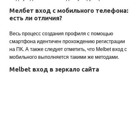
Мелбет вход с мобильного телефона:
есть ли отличия?
Весь процесс создания профиля с помощью
смартфона идентичен прохождению регистрации
на ПК. А также следует отметить, что Melbet вход с
мобильного выполняется такими же методами.
Melbet вход в зеркало сайта