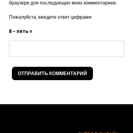
браузере для последующих моих комментариев.
Пожалуйста, введите ответ цифрами:
8 − пять =