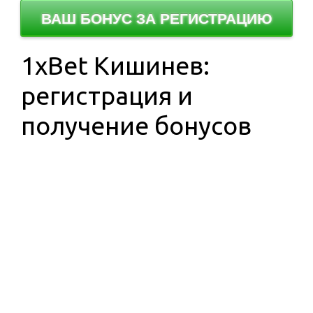
ВАШ БОНУС ЗА РЕГИСТРАЦИЮ
1xBet Кишинев:
регистрация и
получение бонусов