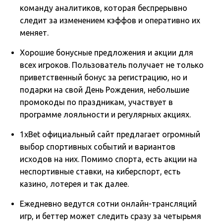
команду аналитиков, которая беспрерывно
следит за изменением кэффов и оперативно их
меняет.
Хорошие бонусные предложения и акции для
всех игроков. Пользователь получает не только
приветственный бонус за регистрацию, но и
подарки на свой День Рождения, небольшие
промокоды по праздникам, участвует в
программе лояльности и регулярных акциях.
1xBet официальный сайт предлагает огромный
выбор спортивных событий и вариантов
исходов на них. Помимо спорта, есть акции на
неспортивные ставки, на киберспорт, есть
казино, лотерея и так далее.
Ежедневно ведутся сотни онлайн-трансляций
игр, и беттер может следить сразу за четырьмя