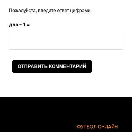
Пожалуйста, введите ответ цифрами:
два − 1 =
ФУТБОЛ ОНЛАЙН