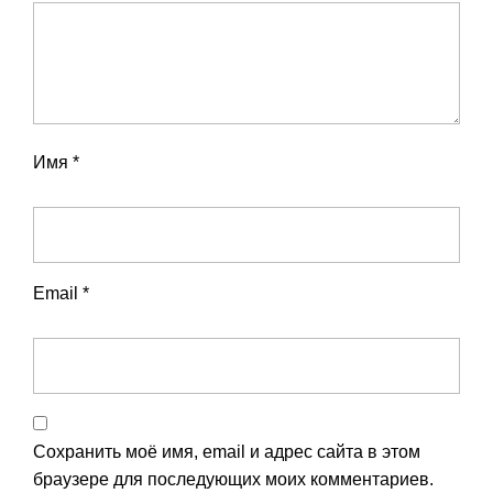
Имя
*
Email
*
Сохранить моё имя, email и адрес сайта в этом
браузере для последующих моих комментариев.